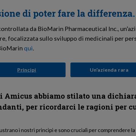
ione di poter fare la differenza.
ontrollata da BioMarin Pharmaceutical Inc., un’az
are, focalizzata sullo sviluppo di medicinali per p
 BioMarin
qui
.
Principi
Un’azienda rara
di Amicus abbiamo stilato una dichiar
ondanti, per ricordarci le ragioni per 
lustrano i nostri principi e sono cruciali per comprendere l